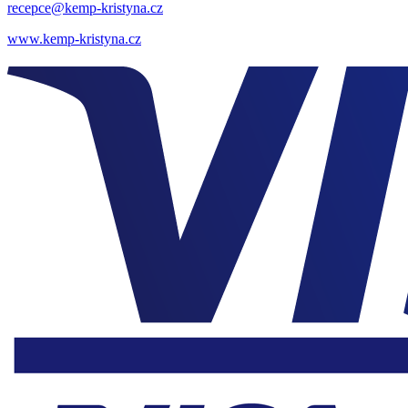
recepce@kemp-kristyna.cz
www.kemp-kristyna.cz